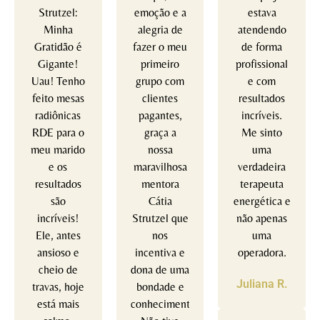
Strutzel:
emoção e a
estava
Minha
alegria de
atendendo
Gratidão é
fazer o meu
de forma
Gigante!
primeiro
profissional
Uau! Tenho
grupo com
e com
feito mesas
clientes
resultados
radiônicas
pagantes,
incríveis.
RDE para o
graça a
Me sinto
meu marido
nossa
uma
e os
maravilhosa
verdadeira
resultados
mentora
terapeuta
são
Cátia
energética e
incríveis!
Strutzel que
não apenas
Ele, antes
nos
uma
ansioso e
incentiva e
operadora.
cheio de
dona de uma
Juliana R.
travas, hoje
bondade e
está mais
conhecimento.