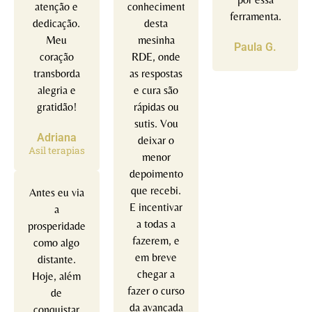
atenção e
conhecimento
ferramenta.
dedicação.
desta
Meu
mesinha
Paula G.
coração
RDE, onde
transborda
as respostas
alegria e
e cura são
gratidão!
rápidas ou
sutis. Vou
Adriana
deixar o
Asil terapias
menor
depoimento
que recebi.
Antes eu via
E incentivar
a
a todas a
prosperidade
fazerem, e
como algo
em breve
distante.
chegar a
Hoje, além
fazer o curso
de
da avançada
conquistar