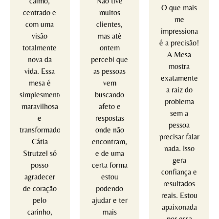
calmo,
Não tive
O que mais
centrado e
muitos
me
com uma
clientes,
impressiona
visão
mas até
é a precisão!
totalmente
ontem
A Mesa
nova da
percebi que
mostra
vida. Essa
as pessoas
exatamente
mesa é
vem
a raiz do
simplesmente
buscando
problema
maravilhosa
afeto e
sem a
e
respostas
pessoa
transformadora!
onde não
precisar falar
Cátia
encontram,
nada. Isso
Strutzel só
e de uma
gera
posso
certa forma
confiança e
agradecer
estou
resultados
de coração
podendo
reais. Estou
pelo
ajudar e ter
apaixonada
carinho,
mais
por essa